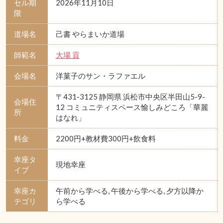
セル期
2026年11月10日
限
道場名
己書 やらまいか道場
師範名
大場 貢
会場名
洋菓子のサン・ラファエル
〒431-3125 静岡県 浜松市中央区半田山5-9-
会場住
12 コミュニティスペース愉しみどころ「華麗
所
はなれ」
料金
2200円+教材費300円+飲食料
幸座タ
現地幸座
イプ
幸座カ
午前から学べる, 午後から学べる, 夕方以降か
テゴリ
ら学べる