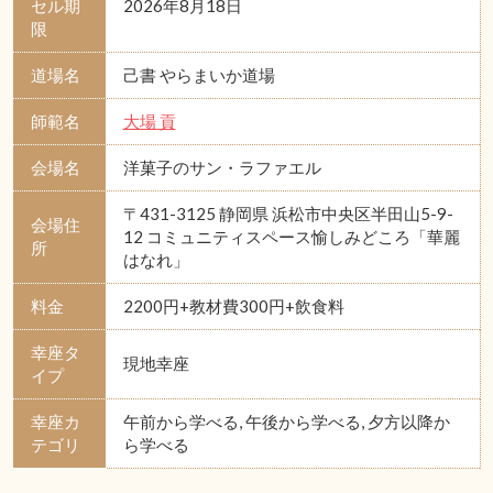
セル期
2026年8月18日
限
道場名
己書 やらまいか道場
師範名
大場 貢
会場名
洋菓子のサン・ラファエル
〒431-3125 静岡県 浜松市中央区半田山5-9-
会場住
12 コミュニティスペース愉しみどころ「華麗
所
はなれ」
料金
2200円+教材費300円+飲食料
幸座タ
現地幸座
イプ
幸座カ
午前から学べる, 午後から学べる, 夕方以降か
テゴリ
ら学べる