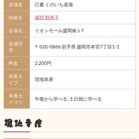
道場名
己書 くのいち道場
師範名
服部 耶惠子
会場名
イオンモール盛岡南１F
会場住
〒020-0866 岩手県 盛岡市本宮7丁目1-1
所
料金
2,200円
幸座タ
現地幸座
イプ
幸座カ
午後から学べる, 土日祝に学べる
テゴリ
現地幸座