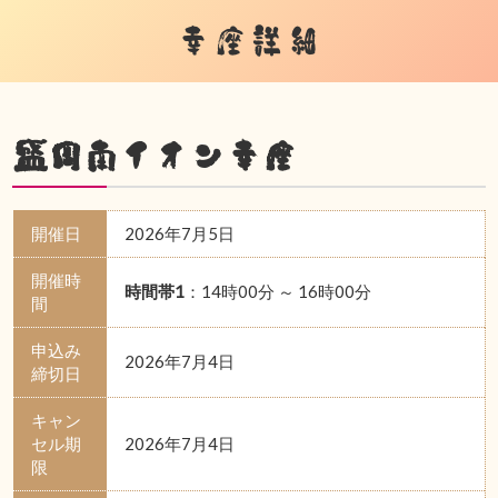
幸座詳細
盛岡南イオン幸座
開催日
2026年7月5日
開催時
時間帯1
：14時00分 ～ 16時00分
間
申込み
2026年7月4日
締切日
キャン
セル期
2026年7月4日
限