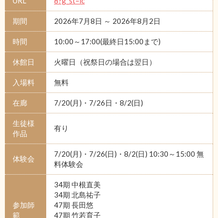
URL
8?g_st=ic
期間
2026年7月8日 ～ 2026年8月2日
時間
10:00～17:00(最終日15:00まで)
休館日
火曜日（祝祭日の場合は翌日）
入場料
無料
在廊
7/20(月)・7/26日・8/2(日)
生徒様
有り
作品
7/20(月)・7/26(日)・8/2(日) 10:30～15:00 無
体験会
料体験会
34期 中根直美
34期 北島祐子
参加師
47期 長田悠
範
47期 竹若育子