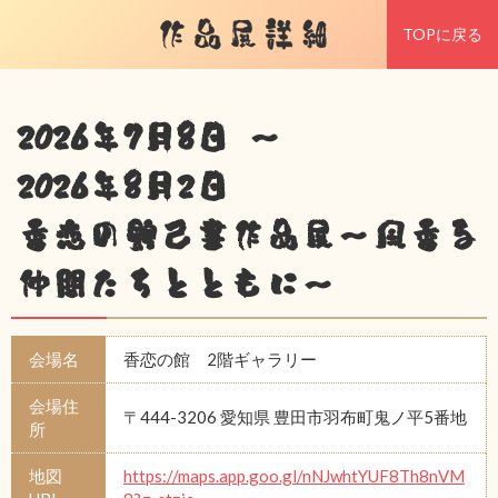
作品展詳細
TOPに戻る
2026年7月8日 ～
2026年8月2日
香恋の館己書作品展～風香る
仲間たちとともに～
会場名
香恋の館 2階ギャラリー
会場住
〒444-3206 愛知県 豊田市羽布町鬼ノ平5番地
所
地図
https://maps.app.goo.gl/nNJwhtYUF8Th8nVM