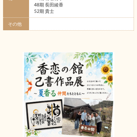
48期 長田綾香
52期 貴士
その他