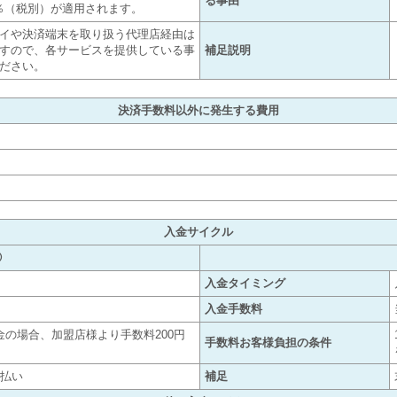
る事由
0％（税別）が適用されます。
イや決済端末を取り扱う代理店経由は
すので、各サービスを提供している事
補足説明
ださい。
決済手数料以外に発生する費用
入金サイクル
①
入金タイミング
入金手数料
金の場合、加盟店様より手数料200円
手数料お客様負担の条件
支払い
補足