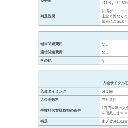
る事由
月1日より2.6
決済ゲートウェ
補足説明
上記と異なりま
業者にご確認く
端末関連費用
なし
通信関連費用
なし
その他
なし
入金サイクル
入金タイミング
月１回
入金手数料
当社負担
1万円未満の入
手数料お客様負担の条件
を頂戴します※
補足
末〆翌月10日