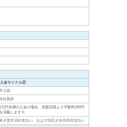
入金サイクル②
月２回
当社負担
1万円未満の入金の場合、加盟店様より手数料200円
を頂戴します※
末〆翌月10日支払い、および15日〆当月25日支払い